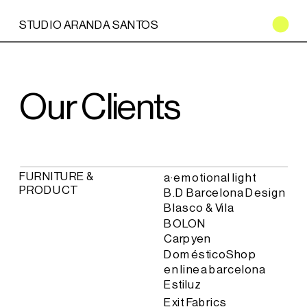
STUDIO ARANDA SANTOS
Our Clients
FURNITURE & 
a·emotional light
PRODUCT
B.D Barcelona Design
Blasco & Vila
BOLON
Carpyen
DomésticoShop
en linea barcelona 
Estiluz
Exit Fabrics