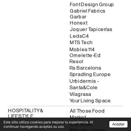
Font Design Group
Gabriel Fabrics 
Garbar
Honext
Joquer Tapicerías
LedsC4
MTS Tech
Mobles 114
Omelette-Ed
Resol
Rs Barcelona
Spradling Europe
Urbidermis - 
Santa&Cole
Vilagrasa
Your Living Space
HOSPITALITY & 
All Those Food 
LIFESTYLE
Market
Este sitio utiliza cookies para mejorar tu experiencia. Al
Eric Vökel
Aceptar
continuar navegando aceptas su uso.
Plácido y Grata