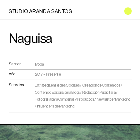
STUDIO ARANDA SANTOS
Naguisa
Sector
Moda
Año
 2017 – Presente
Servicios
Estrategia en Redes Sociales / Creación de Contenidos / 
Contenido Editorial para Blogs / Redacción Publicitaria / 
Fotografía para Campañas y Productos / Newsletter Marketing 
/ Influencers de Marketing