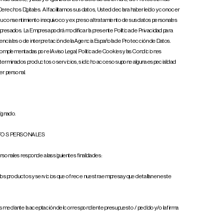
erechos Digitales. Al facilitarnos sus datos, Usted declara haber leído y conocer 
 su consentimiento inequívoco y expreso al tratamiento de sus datos personales 
xpresados. La Empresa podrá modificar la presente Política de Privacidad para 
udenciales o de interpretación de la Agencia Española de Protección de Datos. 
mplementadas por el Aviso Legal, Política de Cookies y las Condiciones 
terminados productos o servicios, si dicho acceso supone alguna especialidad 
er personal.
ignado.
DATOS PERSONALES
sonales responde a las siguientes finalidades:
los productos y servicios que ofrece nuestra empresa y que detallan en este 
os mediante la aceptación del correspondiente presupuesto / pedido y/o la firma 