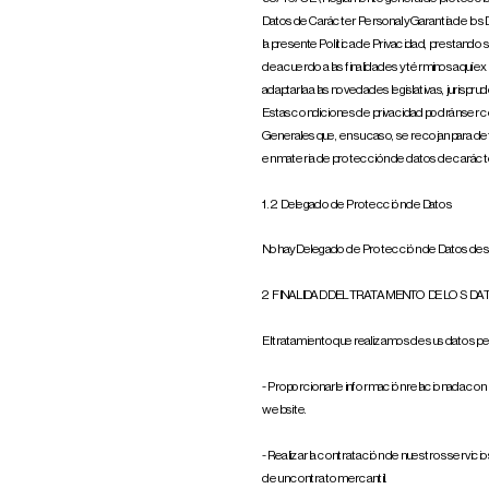
Datos de Carácter Personal y Garantía de los D
la presente Política de Privacidad, prestando
de acuerdo a las finalidades y términos aquí e
adaptarla a las novedades legislativas, jurispr
Estas condiciones de privacidad podrán ser co
Generales que, en su caso, se recojan para de
en materia de protección de datos de caráct
1.2. Delegado de Protección de Datos
No hay Delegado de Protección de Datos des
2. FINALIDAD DEL TRATAMIENTO DE LOS 
El tratamiento que realizamos de sus datos per
- Proporcionarle información relacionada con 
web site.
- Realizar la contratación de nuestros servici
de un contrato mercantil.