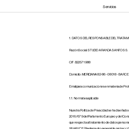
Servicios
1. DATOS DEL RESPONSABLE DEL TRATAM
Razón Social: STUDIO ARANDA SANTOS S. L. 
CIF: B22571988
Domicilio: MERIDIANA 82-86 - 08018 - BARC
Email para comunicaciones en materia de Pr
1.1. Normativa aplicable
Nuestra Política de Privacidad se ha diseñad
2016/679 del Parlamento Europeo y del Consejo, 
que respecta al tratamiento de datos personales 
95/46/CE (Reglamento general de protección 