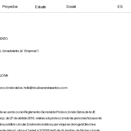
Social
Proyectos
ES
Estudio
IENTO
(en adelante, la “Empresa”).
ELONA 
otección de datos: hello@studioarandasantos.com
o de acuerdo con el Reglamento General de Protección de Datos de la UE 
de 27 de abril de 2016, relativo a la protección de las personas físicas en lo 
y a la libre circulación de estos datos y por el que se deroga la Directiva 
de datos), y la Ley Orgánica 3/2018 del 5 de diciembre, de Protección de 